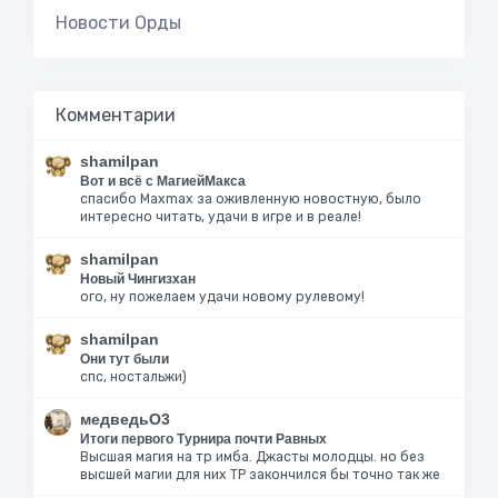
Новости Орды
Комментарии
shamilpan
Вот и всё с МагиейМакса
спасибо Maxmax за оживленную новостную, было
интересно читать, удачи в игре и в реале!
shamilpan
Новый Чингизхан
ого, ну пожелаем удачи новому рулевому!
shamilpan
Они тут были
спс, ностальжи)
медведьО3
Итоги первого Турнира почти Равных
Высшая магия на тр имба. Джасты молодцы. но без
высшей магии для них ТР закончился бы точно так же