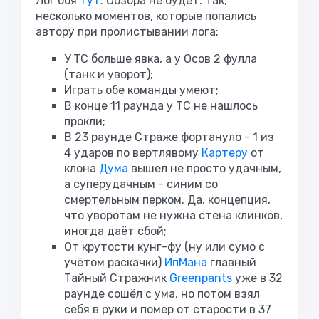
Лог боя
тут
. Обзора не будет. Так,
несколько моментов, которые попались
автору при пролистывании лога:
У ТС больше явка, а у Осов 2 фулла
(танк и уворот);
Играть обе команды умеют;
В конце 11 раунда у ТС не нашлось
прокли;
В 23 раунде Страже фортануло - 1 из
4 ударов по вертлявому
Картеру
от
клона
Дума
вышел не просто удачным,
а суперудачным - синим со
смертельным перком. Да, концепция,
что уворотам не нужна стена клинков,
иногда даёт сбой;
От крутости кунг-фу (ну или сумо с
учётом раскачки)
ИпМана
главный
Тайный Стражник
Greenpants
уже в 32
раунде сошёл с ума, но потом взял
себя в руки и помер от старости в 37