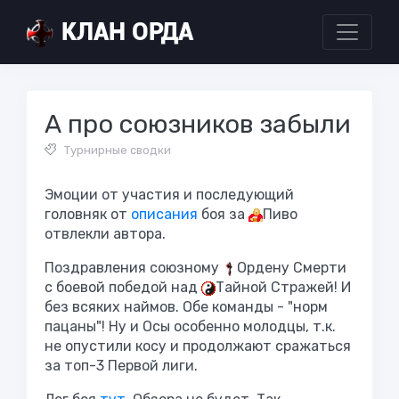
КЛАН ОРДА
А про союзников забыли
Турнирные сводки
Эмоции от участия и последующий
головняк от
описания
боя за
Пиво
отвлекли автора.
Поздравления союзному
Ордену Смерти
с боевой победой над
Тайной Стражей! И
без всяких наймов. Обе команды - "норм
пацаны"! Ну и Осы особенно молодцы, т.к.
не опустили косу и продолжают сражаться
за топ-3 Первой лиги.